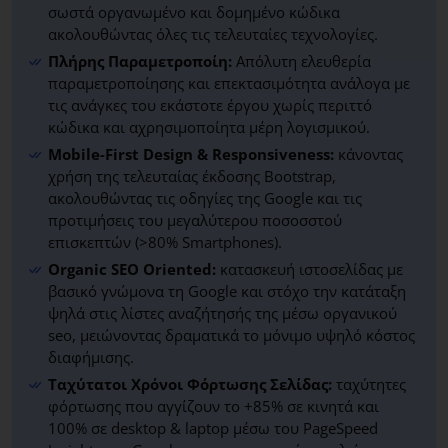
σωστά οργανωμένο και δομημένο κώδικα
ακολουθώντας όλες τις τελευταίες τεχνολογίες.
Πλήρης Παραμετροποίη:
Απόλυτη ελευθερία
παραμετροποίησης και επεκτασιμότητα ανάλογα με
τις ανάγκες του εκάστοτε έργου χωρίς περιττό
κώδικα και αχρησιμοποίητα μέρη λογισμικού.
Mobile-First Design & Responsiveness:
κάνοντας
χρήση της τελευταίας έκδοσης Bootstrap,
ακολουθώντας τις οδηγίες της Google και τις
προτιμήσεις του μεγαλύτερου ποσοσστού
επισκεπτών (>80% Smartphones).
Organic SEO Oriented:
κατασκευή ιστοσελίδας με
βασικό γνώμονα τη Google και στόχο την κατάταξη
ψηλά στις λίστες αναζήτησής της μέσω οργανικού
seo, μειώνοντας δραματικά το μόνιμο υψηλό κόστος
διαφήμισης.
Ταχύτατοι Χρόνοι Φόρτωσης Σελίδας:
ταχύτητες
φόρτωσης που αγγίζουν το +85% σε κινητά και
100% σε desktop & laptop μέσω του PageSpeed