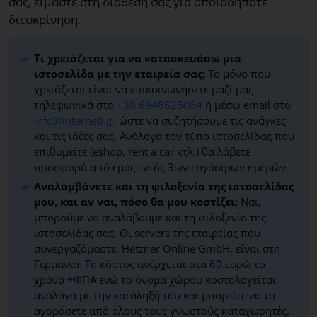
σας, είμαστε στη διάθεσή σας για οποιαδήποτε
διευκρίνηση.
Τι χρειάζεται για να κατασκευάσω μια
ιστοσελίδα με την εταιρεία σας;
Το μόνο που
χρειάζεται είναι να επικοινωνήσετε μαζί μας
τηλεφωνικά στο
+30 6948625064
ή μέσω email στο
info@interneti.gr
ώστε να συζητήσουμε τις ανάγκες
και τις ιδέες σας. Ανάλογα τον τύπο ιστοσελίδας που
επιθυμείτε (eshop, rent a car κτλ.) θα λάβετε
προσφορά από εμάς εντός 3ων εργάσιμων ημερών.
Αναλαμβάνετε και τη φιλοξενία της ιστοσελίδας
μου, και αν ναι, πόσο θα μου κοστίζει;
Ναι,
μπορούμε να αναλάβουμε και τη φιλοξενία της
ιστοσελίδας σας. Οι servers της εταιρείας που
συνεργαζόμαστε, Hetzner Online GmbH, είναι στη
Γερμανία. Το κόστος ανέρχεται στα 60 ευρώ το
χρόνο +ΦΠΑ ενώ το όνομα χώρου κοστολογείται
ανάλογα με την κατάληξή του και μπορείτε να το
αγοράσετε από όλους τους γνωστούς καταχωρητές.