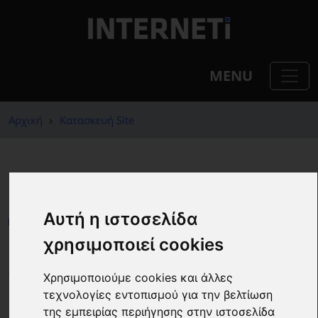
MENU
Αρχική
Κατασκευή Site
Κατασκευή Site
Αυτή η ιστοσελίδα
χρησιμοποιεί cookies
Σάββατο, 19-10-24, Nick Zoumpoulis
Share
Χρησιμοποιούμε cookies και άλλες
τεχνολογίες εντοπισμού για την βελτίωση
της εμπειρίας περιήγησης στην ιστοσελίδα