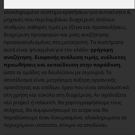
αναπτύξει βαθιά τεχνογνωσία στα rent a car, με ένα
ολοκληρωμένο σύστημα κρατήσεων για αυτοκίνητα &
μηχανές που περιλαμβάνει διαχείριση στόλου/
σταθμών, καθαρές τιμές με έξτρα και προσαυξήσεις,
διαχείριση προσφορών και ροές αναζήτησης
προσανατολισμένες στη μετατροπή. Τα συστήματα
αυτά είναι φτιαγμένα για τον κλάδο:
γρήγορη
αναζήτηση, διαφανής ανάλυση τιμής, ευέλικτες
προωθήσεις και εκπαίδευση στην παράδοση
,
ώστε οι ομάδες να δουλεύουν με σιγουριά. Το
αποτέλεσμα είναι μετρήσιμη αύξηση οργανικής
ορατότητας και εσόδων, έργα που είναι απολαυστικά
στη χρήση και εύκολα στη διαχείριση. Αν σχεδιάζετε
νέο project ή relaunch, θα χαρτογραφήσουμε τους
στόχους, θα συμφωνήσουμε το scope και θα
παραδώσουμε έναν δοκιμασμένο, ολοκληρωμένο σε
περιεχόμενο ιστότοπο, έτοιμο να αποδώσει.