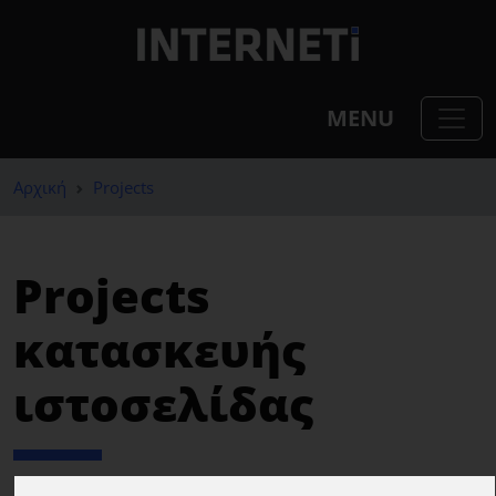
MENU
Αρχική
Projects
Projects
κατασκευής
ιστοσελίδας
Από το 2005 μέχρι σήμερα, δημιουργούμε γρήγορες,